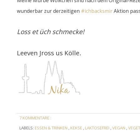
Meine Mürbe Wölkchen sind nach dem Original-Rez
wunderbar zur derzeitigen
#ichbacksmir
Aktion pass
Loss et üch schmecke!
Leeven Jross us Kölle.
7 KOMMENTARE :
LABELS:
ESSEN & TRINKEN
,
KEKSE
,
LAKTOSEFREI
,
VEGAN
,
VEGE