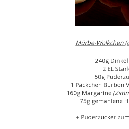
Mürbe-Wölkchen (ca
240g Dinke
2 EL Stär
50g Puderz
1 Päckchen Burbon V
160g Margarine
(Zimm
75g gemahlene H
+ Puderzucker zum