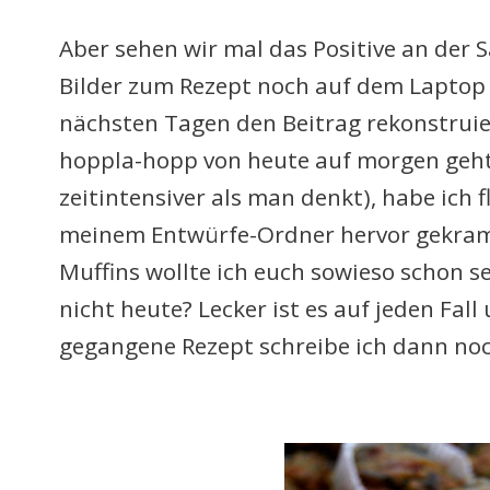
Aber sehen wir mal das Positi
ve an der 
B
ilder zum Rezept noch auf dem Laptop
nächsten Tagen den Beitrag rekonst
rui
hoppla-hopp von heute
auf morgen geht
zeitinten
siver als man
denkt),
habe ich f
meinem Entwürfe-Ordner
hervor gekram
Mu
ffins wollte ich euch sowieso schon s
nicht heute
? Lecker ist
es auf jeden
Fall
geg
angene
Rezept
schreibe ich dann n
o