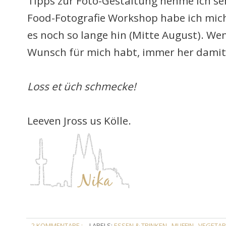
Tipps zur Foto-Gestaltung nehme ich s
Food-Fotografie Workshop habe ich mich
es noch so lange hin (Mitte August).
W
en
Wunsch für mich habt, immer her damit
Loss et üch schmecke!
Leeven Jross us Kölle.
2 KOMMENTARE :
LABELS:
ESSEN & TRINKEN
,
MUFFIN
,
VEGETAR