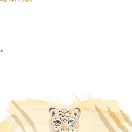
Botanischer Garten
öln