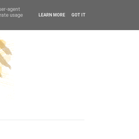
ÜGE | REISEN
user-agent
erate usage
LEARN MORE
GOT IT