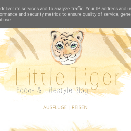
REZEPTE A-Z
BUCHVORSTELLUNGEN
AUSFL
eliver its services and to analyze traffic. Your IP address and 
ormance and security metrics to ensure quality of service, gen
abuse.
AUSFLÜGE | REISEN