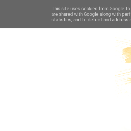
HOME
This site uses cookies from Google to d
are shared with Google along with perf
statistics, and to detect and address 