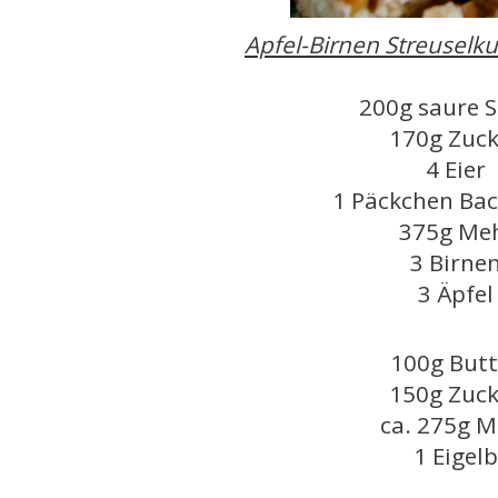
Apfel-Birnen Streuselk
200g saure 
170g Zuck
4 Eier
1 Päckchen Bac
375g Me
3 Birne
3 Äpfel
100g Butt
150g Zuck
ca. 275g M
1 Eigelb