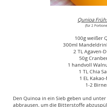
Qunioa Früh
(für 2 Portion
100g weißer 
300ml Mandeldrin
2 TL Agaven-D
50g Cranber
1 handvoll Waln
1 TL Chia S
1 EL Kakao-
1-2 Birn
Den Quinoa in ein Sieb geben und unter
abbrausen, um die Bitterstoffe abzuspü