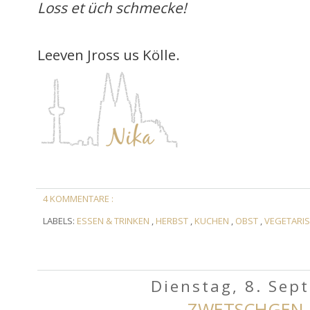
Loss et üch schmecke!
Leeven Jross us Kölle.
4 KOMMENTARE :
LABELS:
ESSEN & TRINKEN
,
HERBST
,
KUCHEN
,
OBST
,
VEGETARI
Dienstag, 8. Sep
ZWETSCHGEN