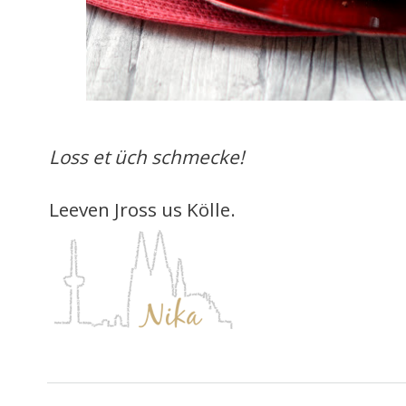
Lo
ss et
üch schmecke!
Leeven Jross us Kölle.