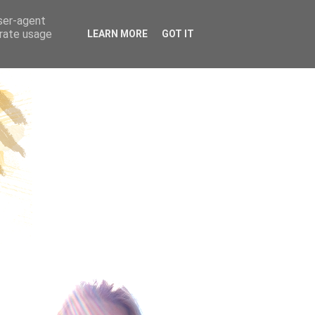
ÜGE | REISEN
user-agent
erate usage
LEARN MORE
GOT IT