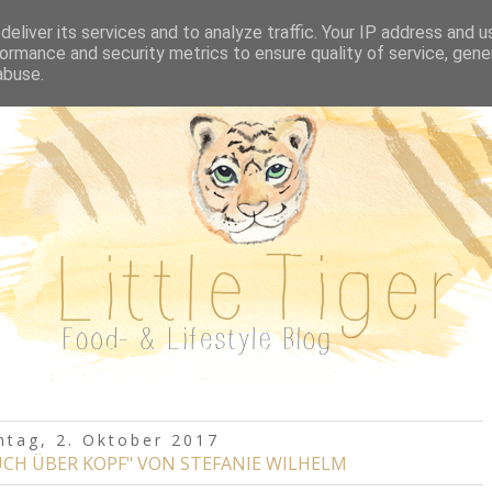
REZEPTE A-Z
BUCHVORSTELLUNGEN
AUSFL
eliver its services and to analyze traffic. Your IP address and 
ormance and security metrics to ensure quality of service, gen
abuse.
tag, 2. Oktober 2017
AUCH ÜBER KOPF" VON STEFANIE WILHELM