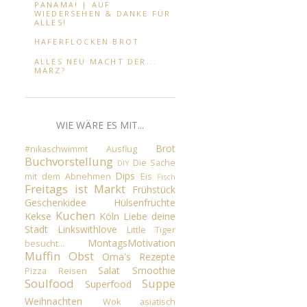
PANAMA! | AUF
WIEDERSEHEN & DANKE FÜR
ALLES!
HAFERFLOCKEN BROT
ALLES NEU MACHT DER...
MÄRZ?
WIE WÄRE ES MIT...
Brot
#nikaschwimmt
Ausflug
Buchvorstellung
Die Sache
DIY
Dips
mit dem Abnehmen
Eis
Fisch
Freitags ist Markt
Frühstück
Geschenkidee
Hülsenfrüchte
Kuchen
Kekse
Köln
Liebe deine
Stadt
Linkswithlove
Little Tiger
MontagsMotivation
besucht...
Muffin
Obst
Oma's Rezepte
Salat
Smoothie
Pizza
Reisen
Soulfood
Suppe
Superfood
Weihnachten
Wok
asiatisch