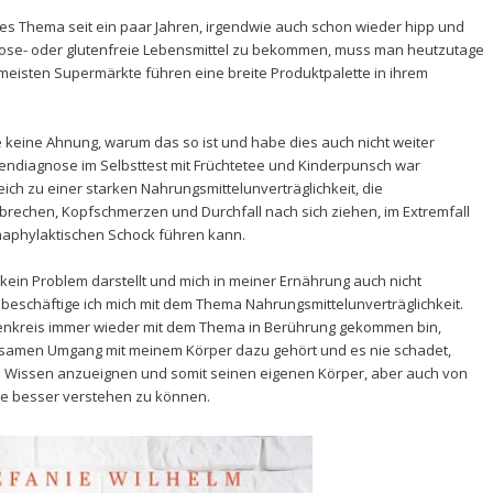
ßes Thema seit ein paar Jahren, irgendwie auch schon wieder hipp und
fructose- oder glutenfreie Lebensmittel zu bekommen, muss man heutzutage
meisten Supermärkte führen eine breite Produktpalette in ihrem
e keine Ahnung, warum das so ist und habe dies auch nicht weiter
gendiagnose im Selbsttest mit Früchtetee und Kinderpunsch war
eich zu einer starken Nahrungsmittelunverträglichkeit, die
rechen, Kopfschmerzen und Durchfall nach sich ziehen, im Extremfall
aphylaktischen Schock führen kann.
kein Problem darstellt und mich in meiner Ernährung auch nicht
m beschäftige ich mich mit dem Thema Nahrungsmittelunverträglichkeit.
ntenkreis immer wieder mit dem Thema in Berührung gekommen bin,
htsamen Umgang mit meinem Körper dazu gehört und es nie schadet,
h Wissen anzueignen und somit seinen eigenen Körper, aber auch von
ne besser verstehen zu können.