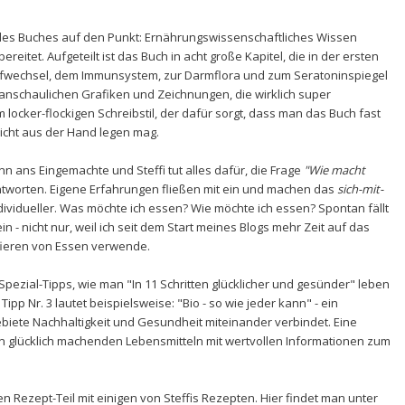
t des Buches auf den Punkt: Ernährungswissenschaftliches Wissen
eitet. Aufgeteilt ist das Buch in acht große Kapitel, die in der ersten
fwechsel, dem Immunsystem, zur Darmflora und zum Seratoninspiegel
t anschaulichen Grafiken und Zeichnungen, die wirklich super
 locker-flockigen Schreibstil, der dafür sorgt, dass man das Buch fast
icht aus der Hand legen mag.
n ans Eingemachte und Steffi tut alles dafür, die Frage
"Wie macht
tworten. Eigene Erfahrungen fließen mit ein und machen das
sich-mit-
ividueller. Was möchte ich essen? Wie möchte ich essen? Spontan fällt
in - nicht nur, weil ich seit dem Start meines Blogs mehr Zeit auf das
afieren von Essen verwende.
Spezial-Tipps, wie man "In 11 Schritten glücklicher und gesünder" leben
pp Nr. 3 lautet beispielsweise: "Bio - so wie jeder kann" - ein
iete Nachhaltigkeit und Gesundheit miteinander verbindet. Eine
n glücklich machenden Lebensmitteln mit wertvollen Informationen zum
 Rezept-Teil mit einigen von Steffis Rezepten. Hier findet man unter