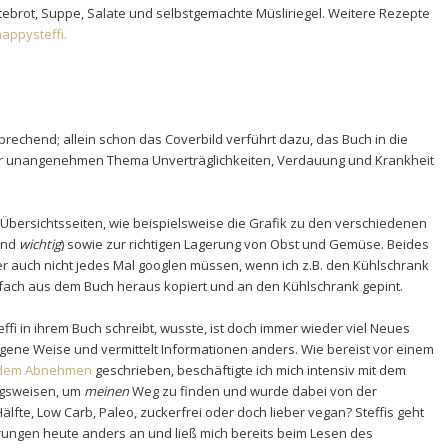
tebrot, Suppe, Salate und selbstgemachte Müsliriegel. Weitere Rezepte
appysteffi.
rechend; allein schon das Coverbild verführt dazu, das Buch in die
r unangenehmen Thema Unverträglichkeiten, Verdauung und Krankheit
 Übersichtsseiten, wie beispielsweise die Grafik zu den verschiedenen
nd
wichtig
) sowie zur richtigen Lagerung von Obst und Gemüse. Beides
ber auch nicht jedes Mal googlen müssen, wenn ich z.B. den Kühlschrank
infach aus dem Buch heraus kopiert und an den Kühlschrank gepint.
fi in ihrem Buch schreibt, wusste, ist doch immer wieder viel Neues
eigene Weise und vermittelt Informationen anders. Wie bereist vor einem
 dem Abnehmen
geschrieben, beschäftigte ich mich
intensiv mit dem
ngsweisen, um
meinen
Weg zu finden und wurde dabei von der
e-Hälfte, Low Carb, Paleo, zuckerfrei oder doch lieber vegan?
Steffis geht
ungen heute anders an und ließ mich bereits beim Lesen des