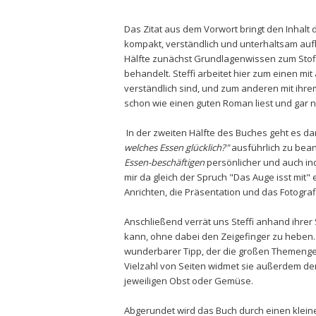
Das Zitat aus dem Vorwort bringt den Inhal
kompakt, verständlich und unterhaltsam aufber
Hälfte zunächst Grundlagenwissen zum Stof
behandelt. Steffi arbeitet hier zum einen mi
verständlich sind, und zum anderen mit ihrem
schon wie einen guten Roman liest und gar n
In der zweiten Hälfte des Buches geht es dan
welches Essen glücklich?"
ausführlich zu bean
Essen-beschäftigen
persönlicher und auch ind
mir da gleich der Spruch "Das Auge isst mit" e
Anrichten, die Präsentation und das Fotogr
Anschließend verrät uns Steffi anhand ihrer 
kann, ohne dabei den Zeigefinger zu heben. Ti
wunderbarer Tipp, der die großen Themengeb
Vielzahl von Seiten widmet sie außerdem de
jeweiligen Obst oder Gemüse.
Abgerundet wird das Buch durch einen kleinen