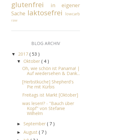
glutenfrei
in eigener
laktosefrei
Sache
lowcarb
raw
BLOG ARCHIV
2017
( 53 )
▼
Oktober
( 4 )
▼
Oh, wie schön ist Panama! |
Auf wiedersehen & Dank...
[Herbstküche] Shepherd's
Pie mit Kürbis
Freitags ist Markt [Oktober]
was lesen!? - "Bauch über
Kopf" von Stefanie
Wilhelm
September
( 7 )
►
August
( 7 )
►