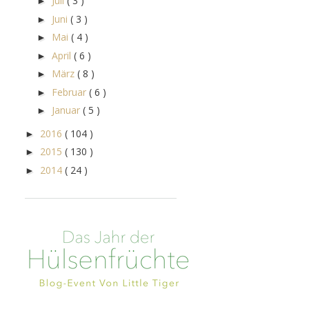
Juli
( 3 )
►
Juni
( 3 )
►
Mai
( 4 )
►
April
( 6 )
►
März
( 8 )
►
Februar
( 6 )
►
Januar
( 5 )
►
2016
( 104 )
►
2015
( 130 )
►
2014
( 24 )
►