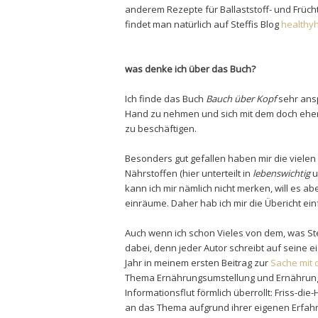
anderem Rezepte für Ballaststoff- und Früch
findet man natürlich auf Steffis Blog
healthyh
was denke ich über das Buch?
Ich finde das Buch
Bauch über Kopf
sehr ansp
Hand zu nehmen und sich mit dem doch ehe
zu beschäftigen.
Besonders gut gefallen haben mir die vielen
Nährstoffen (hier unterteilt in
lebenswichtig
u
kann ich mir nämlich nicht merken, will es a
einräume. Daher hab ich mir die Übericht e
Auch wenn ich schon Vieles von dem, was Stef
dabei, denn jeder Autor schreibt auf seine 
Jahr in meinem ersten Beitrag zur
Sache mit
Thema Ernährungsumstellung und Ernähru
Informationsflut förmlich überrollt: Friss-di
an das Thema aufgrund ihrer eigenen Erfahr