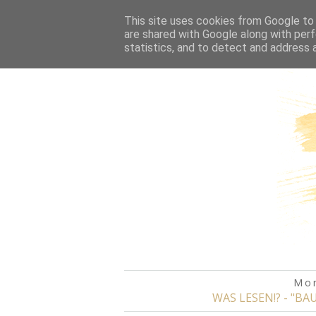
HOME
This site uses cookies from Google to d
are shared with Google along with perf
statistics, and to detect and address 
Mon
WAS LESEN!? - "B