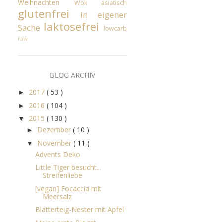
Weihnachten
Wok
asiatisch
glutenfrei
in eigener
laktosefrei
Sache
lowcarb
raw
BLOG ARCHIV
2017
( 53 )
►
2016
( 104 )
►
2015
( 130 )
▼
Dezember
( 10 )
►
November
( 11 )
▼
Advents Deko
Little Tiger besucht...
Streifenliebe
[vegan] Focaccia mit
Meersalz
Blätterteig-Nester mit Apfel