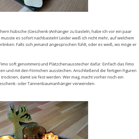
echern hübsche (Geschenk-)Anhänger zu basteln, habe ich vor ein paar
usste es sofort nachbasteln! Leider weiß ich nicht mehr, auf welchem
erlinken. Falls sich jemand angesprochen fühlt, oder es weiß, wo möge er
s Fimo soft genommen) und Plätzchenausstecher dafür. Einfach das Fimo
len und mit den Förmchen ausstechen. Anschließend die fertigen Figuren
trocknen, damit sie fest werden. Wer mag, macht vorher noch ein
s Geschenk- oder Tannenbaumanhänger verwenden.