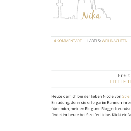
4 KOMMENTARE :
LABELS:
WEIHNACHTEN
Frei
LITTLE T
Heute darf ich bei der lieben Nicole von
Stre
Einladung, denn sie erfolgte im Rahmen ihrer
über mich, meinen Blog und Bloggerfreundscha
findet ihr heute bei StreifenLiebe. Klickt ein