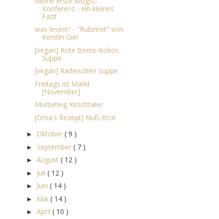
Meine erste Blogst-
Konferenz - ein kleines
Fazit
was lesen!? - "Rubinrot" von
Kerstin Gier
[vegan] Rote Beete-Kokos
Suppe
[vegan] Radieschen Suppe
Freitags ist Markt
[November]
Mürbeteig-Kirschtaler
[Oma's Rezept] Nuß-Brot
Oktober
( 9 )
►
September
( 7 )
►
August
( 12 )
►
Juli
( 12 )
►
Juni
( 14 )
►
Mai
( 14 )
►
April
( 10 )
►