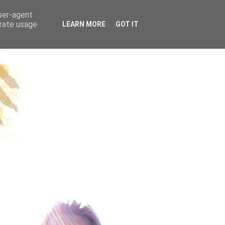
ÜGE | REISEN
user-agent
erate usage
LEARN MORE
GOT IT