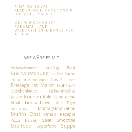
PIMP MY SOUP! -
FLADENBROT, CROÛTONS &
DIP ∣ VERLOSUNG
OH, WIE SCHÖN IST
PANAMA! | AUF
WIEDERSEHEN & DANKE FÜR
ALLES!
WIE WÄRE ES MIT...
Brot
#nikaschwimmt
Ausflug
Buchvorstellung
Die Sache
DIY
Dips
mit dem Abnehmen
Eis
Fisch
Freitags ist Markt
Frühstück
Geschenkidee
Hülsenfrüchte
Kuchen
Kekse
Köln
Liebe deine
Stadt
Linkswithlove
Little Tiger
MontagsMotivation
besucht...
Muffin
Obst
Oma's Rezepte
Salat
Smoothie
Pizza
Reisen
Soulfood
Suppe
Superfood