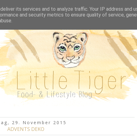
REZEPTE A-Z
BUCHVORSTELLUNGEN
AUSFL
eliver its services and to analyze traffic. Your IP address and 
ormance and security metrics to ensure quality of service, gen
abuse.
tag, 29. November 2015
ADVENTS DEKO