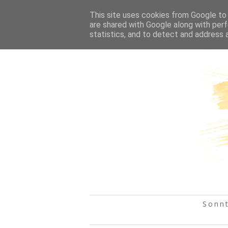
HOME
This site uses cookies from Google to d
are shared with Google along with perf
statistics, and to detect and address 
Sonn