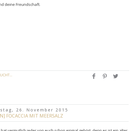
und deine Freundschaft.
UCHT...
stag, 26. November 2015
N] FOCACCIA MIT MEERSALZ
" hat vermutlich jeder von euch schon einmal gehört, denn es ist ein alter