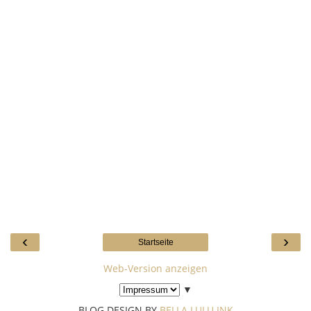
‹
›
Startseite
Web-Version anzeigen
▼
BLOG DESIGN BY
BELLA LULU INK