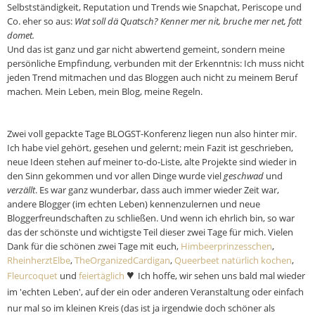
Selbstständigkeit, Reputation und Trends wie Snapchat, Periscope und
Co. eher so aus:
Wat soll dä Quatsch? Kenner mer nit, bruche mer net, fott
domet.
Und das ist ganz und gar nicht abwertend gemeint, sondern meine
persönliche Empfindung, verbunden mit der Erkenntnis: Ich muss nicht
jeden Trend mitmachen und das Bloggen auch nicht zu meinem Beruf
machen
.
Mein Leben, mein Blog, meine Regeln.
Zwei voll gepackte Tage BLOGST-Konferenz liegen nun also hinter mir.
Ich habe viel gehört, gesehen und gelernt;
mein Fazit ist geschrieben,
neue Ideen stehen auf meiner to-do-Liste, alte Projekte sind wieder in
den Sinn gekommen und vor allen Dinge wurde viel
geschwad
und
verzällt
. Es war ganz wunderbar, dass auch immer wieder Zeit war,
andere Blogger (im echten Leben) kennenzulernen und neue
Bloggerfreundschaften zu schließen. Und wenn ich ehrlich bin, so war
das der schönste und wichtigste Teil dieser zwei Tage für mich. Vielen
Dank für die schönen zwei Tage mit euch,
Himbeerprinzesschen
,
RheinherztElbe
,
TheOrganizedCardigan
,
Queerbeet natürlich kochen
,
♥
Fleurcoquet
und
feiertäglich
Ich hoffe, wir sehen uns bald mal wieder
im 'echten Leben', auf der ein oder anderen Veranstaltung oder einfach
nur mal so im kleinen Kreis (das ist ja irgendwie doch schöner als