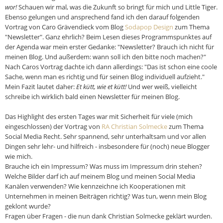
wor!
Schauen wir mal, was die Zukunft so bringt für mich und Little Tiger.
Ebenso gelungen und ansprechend fand ich den darauf folgenden
Vortrag von Caro Grävendieck vom Blog
Sodapop Design
zum Thema
"Newsletter". Ganz ehrlich? Beim Lesen dieses Programmspunktes auf
der Agenda war mein erster Gedanke: "Newsletter? Brauch ich nicht für
meinen Blog. Und außerdem: wann soll ich den bitte
noch machen?"
Nach Caros Vortrag dachte ich dann allerdings: "Das ist schon eine coole
Sache, wenn man es richtig und für seinen Blog individuell aufzieht."
Mein Fazit lautet daher:
Et kütt, wie et kütt!
Und wer weiß, vielleicht
schreibe ich wirklich bald einen Newsletter für meinen Blog.
Das Highlight des ersten Tages war mit Sicherheit für viele (mich
eingeschlossen) der Vortrag von
RA Christian Solmecke
zum Thema
Social Media Recht. Sehr spannend, sehr unterhaltsam und vor allen
Dingen sehr lehr- und hilfreich - insbesondere für (noch) neue Blogger
wie mich.
Brauche ich ein Impressum? Was muss im Impressum drin stehen?
Welche Bilder darf ich auf meinem Blog und meinen Social Media
Kanälen verwenden? Wie kennzeichne ich Kooperationen mit
Unternehmen in meinen Beiträgen richtig? Was tun, wenn mein Blog
geklont wurde?
Fragen über Fragen - die nun dank Christian Solmecke geklärt wurden.