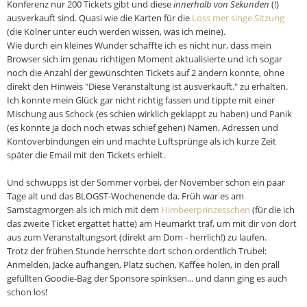
Konferenz nur 200 Tickets gibt und diese
innerhalb von Sekunden
(!)
ausverkauft sind. Quasi wie die Karten für die
Loss mer singe Sitzung
(die Kölner unter euch werden wissen, was ich meine).
Wie durch ein kleines Wunder schaffte ich es nicht nur, dass mein
Browser sich im genau richtigen Moment aktualisierte und ich sogar
noch die Anzahl der gewünschten Tickets auf 2 ändern konnte, ohne
direkt den Hinweis "Diese Veranstaltung ist ausverkauft." zu erhalten.
Ich konnte mein Glück gar nicht richtig fassen und tippte mit einer
Mischung aus Schock (es schien wirklich geklappt zu haben) und Panik
(es könnte ja doch noch etwas schief gehen) Namen, Adressen und
Kontoverbindungen ein und machte Luftsprünge als ich kurze Zeit
später die Email mit den Tickets erhielt.
Und schwupps ist der Sommer vorbei, der November schon ein paar
Tage alt und das BLOGST-Wochenende da. Früh war es am
Samstagmorgen als ich mich mit dem
Himbeerprinzesschen
(für die ich
das zweite Ticket ergattet hatte) am Heumarkt traf, um mit dir von dort
aus zum Veranstaltungsort (direkt am Dom - herrlich!) zu laufen.
Trotz der frühen Stunde herrschte dort schon ordentlich Trubel:
Anmelden, Jacke aufhängen, Platz suchen, Kaffee holen, in den prall
gefüllten Goodie-Bag der Sponsore spinksen... und dann ging es auch
schon los!