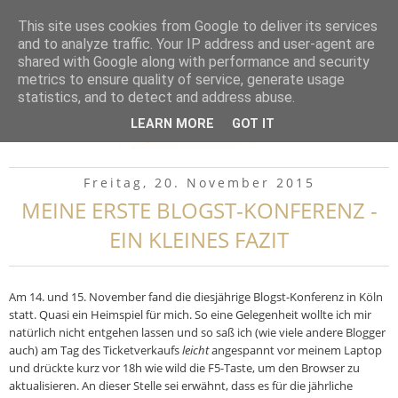
▼
This site uses cookies from Google to deliver its services
and to analyze traffic. Your IP address and user-agent are
shared with Google along with performance and security
metrics to ensure quality of service, generate usage
statistics, and to detect and address abuse.
LEARN MORE
GOT IT
Freitag, 20. November 2015
MEINE ERSTE BLOGST-KONFERENZ -
EIN KLEINES FAZIT
Am 14. und 15. November fand die diesjährige Blogst-Konferenz in Köln
statt. Quasi ein Heimspiel für mich. So eine Gelegenheit wollte ich mir
natürlich nicht entgehen lassen und so saß ich (wie viele andere Blogger
auch) am Tag des Ticketverkaufs
leicht
angespannt vor meinem Laptop
und drückte kurz vor 18h wie wild die F5-Taste, um den Browser zu
aktualisieren. An dieser Stelle sei erwähnt, dass es für die jährliche