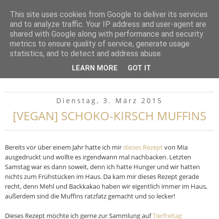
▼
This site uses cookies from Google to deliver its services
and to analyze traffic. Your IP address and user-agent are
shared with Google along with performance and security
metrics to ensure quality of service, generate usage
statistics, and to detect and address abuse.
LEARN MORE
GOT IT
Dienstag, 3. März 2015
[VEGAN] SCHOKO-KIRSCH MUFFINS
Bereits vor über einem Jahr hatte ich mir
dieses Rezept
von Mia
ausgedruckt und wollte es irgendwann mal nachbacken. Letzten
Samstag war es dann soweit, denn ich hatte Hunger und wir hatten
nichts zum Frühstücken im Haus. Da kam mir dieses Rezept gerade
recht, denn Mehl und Backkakao haben wir eigentlich immer im Haus,
außerdem sind die Muffins ratzfatz gemacht und so lecker!
Dieses Rezept möchte ich gerne zur Sammlung auf
Tierfreitag