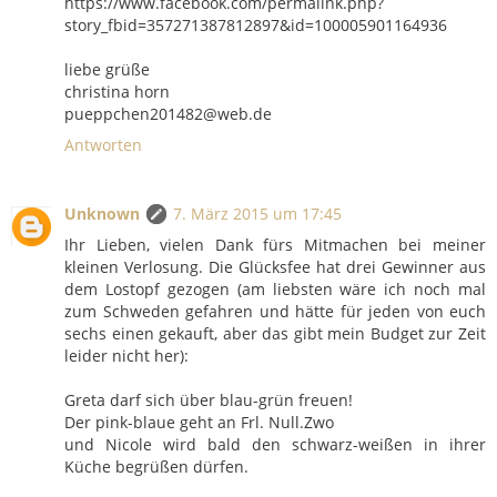
https://www.facebook.com/permalink.php?
story_fbid=357271387812897&id=100005901164936
liebe grüße
christina horn
pueppchen201482@web.de
Antworten
Unknown
7. März 2015 um 17:45
Ihr Lieben, vielen Dank fürs Mitmachen bei meiner
kleinen Verlosung. Die Glücksfee hat drei Gewinner aus
dem Lostopf gezogen (am liebsten wäre ich noch mal
zum Schweden gefahren und hätte für jeden von euch
sechs einen gekauft, aber das gibt mein Budget zur Zeit
leider nicht her):
Greta darf sich über blau-grün freuen!
Der pink-blaue geht an Frl. Null.Zwo
und Nicole wird bald den schwarz-weißen in ihrer
Küche begrüßen dürfen.