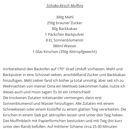
Schoko-Kirsch Muffins
300g Mehl
250g brauner Zucker
80g Backkakao
1 Päckchen Backpulver
8 EL Sonnenblumenöl
380ml Wasser
1 Glas Kirschen (350g Abtropfgewicht)
Vorbereitend den Backofen auf 170° Grad Umluft vorheizen. Mehl und
Backpulver in eine Schüssel sieben, anschließend Zucker und Backkakao
hinzufügen.
Mehl sieben
fand ich bisher ja total unnötig, aber seit ich zu
Weihnachten von meiner Oma ein Mehlsieb bekommen habe, nutze ich
dieses auch und muss sagen: Es ist ein Unterschied!
Die trockenen Zutaten miteinander vermengen, dann erst
Sonnenblumenöl und Wasser hinzufügen. Alle Zutaten mit einem
Schneebesen oder einem Esslöffel zu einem glatten Teig verarbeiten. Die
Kirschen in einem Sieb gut abtropfen lassen und unter den Teig heben.
Das Muffinblech mit Papierförmchen bestücken und mit Teig (bis kurz
unter den Rand) befüllen. Auf mittlerer Schiene circa 25-30 Minuten