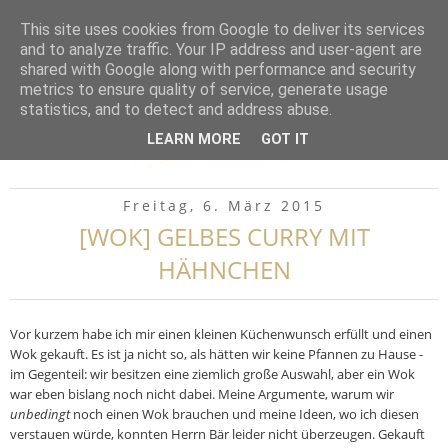
▼
This site uses cookies from Google to deliver its services
and to analyze traffic. Your IP address and user-agent are
shared with Google along with performance and security
metrics to ensure quality of service, generate usage
statistics, and to detect and address abuse.
LEARN MORE
GOT IT
Freitag, 6. März 2015
[WOK] GELBES CURRY MIT
HÄHNCHEN
Vor kurzem habe ich mir einen kleinen Küchenwunsch erfüllt und einen
Wok gekauft. Es ist ja nicht so, als hätten wir keine Pfannen zu Hause -
im Gegenteil: wir besitzen eine ziemlich große Auswahl, aber ein Wok
war eben bislang noch nicht dabei. Meine Argumente, warum wir
unbedingt
noch einen Wok brauchen und meine Ideen, wo ich diesen
verstauen würde, konnten Herrn Bär leider nicht überzeugen. Gekauft