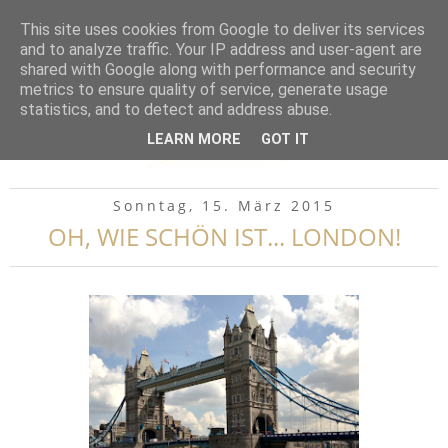
▼
This site uses cookies from Google to deliver its services
and to analyze traffic. Your IP address and user-agent are
shared with Google along with performance and security
metrics to ensure quality of service, generate usage
statistics, and to detect and address abuse.
LEARN MORE
GOT IT
Sonntag, 15. März 2015
OH, WIE SCHÖN IST... LONDON!