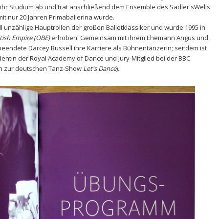
ihr Studium ab und trat anschließend dem Ensemble des Sadler'sWells
 mit nur 20 Jahren Primaballerina wurde.
l unzählige Hauptrollen der großen Balletklassiker und wurde 1995 in
itish Empire (OBE)
erhoben. Gemeinsam mit ihrem Ehemann Angus und
 beendete Darcey Bussell ihre Karriere als Bühnentänzerin; seitdem ist
entin der Royal Academy of Dance und Jury-Mitglied bei der BBC
n zur deutschen Tanz-Show
Let's Dance
).