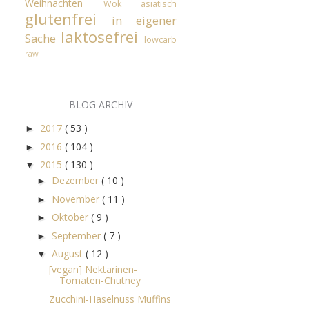
Weihnachten
Wok
asiatisch
glutenfrei
in eigener
laktosefrei
Sache
lowcarb
raw
BLOG ARCHIV
2017
( 53 )
►
2016
( 104 )
►
2015
( 130 )
▼
Dezember
( 10 )
►
November
( 11 )
►
Oktober
( 9 )
►
September
( 7 )
►
August
( 12 )
▼
[vegan] Nektarinen-
Tomaten-Chutney
Zucchini-Haselnuss Muffins