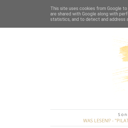
HOME
This site uses cookies from Google to d
are shared with Google along with perf
statistics, and to detect and address 
Son
WAS LESEN!? - "PI