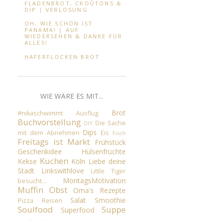
FLADENBROT, CROÛTONS &
DIP ∣ VERLOSUNG
OH, WIE SCHÖN IST
PANAMA! | AUF
WIEDERSEHEN & DANKE FÜR
ALLES!
HAFERFLOCKEN BROT
WIE WÄRE ES MIT...
Brot
#nikaschwimmt
Ausflug
Buchvorstellung
Die Sache
DIY
Dips
mit dem Abnehmen
Eis
Fisch
Freitags ist Markt
Frühstück
Geschenkidee
Hülsenfrüchte
Kuchen
Kekse
Köln
Liebe deine
Stadt
Linkswithlove
Little Tiger
MontagsMotivation
besucht...
Muffin
Obst
Oma's Rezepte
Salat
Smoothie
Pizza
Reisen
Soulfood
Suppe
Superfood