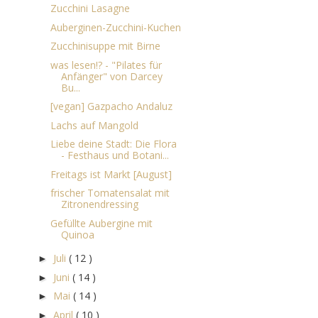
Zucchini Lasagne
Auberginen-Zucchini-Kuchen
Zucchinisuppe mit Birne
was lesen!? - "Pilates für
Anfänger" von Darcey
Bu...
[vegan] Gazpacho Andaluz
Lachs auf Mangold
Liebe deine Stadt: Die Flora
- Festhaus und Botani...
Freitags ist Markt [August]
frischer Tomatensalat mit
Zitronendressing
Gefüllte Aubergine mit
Quinoa
Juli
( 12 )
►
Juni
( 14 )
►
Mai
( 14 )
►
April
( 10 )
►