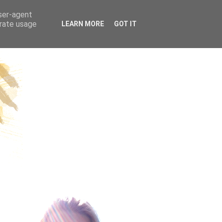
ÜGE | REISEN
user-agent
erate usage
LEARN MORE
GOT IT