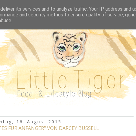
REZEPTE A-Z
BUCHVORSTELLUNGEN
AUSFL
eliver its services and to analyze traffic. Your IP address and 
ormance and security metrics to ensure quality of service, gen
abuse.
ntag, 16. August 2015
LATES FÜR ANFÄNGER" VON DARCEY BUSSELL