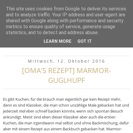
▼
This site uses cookies from Google to deliver its services
and to analyze traffic. Your IP address and user-agent are
shared with Google along with performance and security
metrics to ensure quality of service, generate usage
statistics, and to detect and address abuse.
LEARN MORE
GOT IT
Mittwoch, 12. Oktober 2016
[OMA'S REZEPT] MARMOR-
GUGLHUPF
Es gibt Kuchen, für die brauch man eigentlich gar kein Rezept mehr,
denn es sind Klassiker, die man schon unzählige Male gebacken hat und
jederzeit
mal eben schnell
backen könnte, wenn sich spontan Besuch
ankündigt. Meist sind eben dieser Klassiker aber auch die ersten
Kuchen, die man irgendwann mal selbst und ohne Backmischung, dafür
aber mit einem Rezept aus einem Backbuch gebacken hat. Marmor-