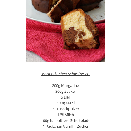
Marmorkuchen Schweizer Art
200g Margarine
300g Zucker
5 Eier
400g Mehl
3 TL Backpulver
1/8l Milch
100g halbbittere Schokolade
1 Päckchen Vanillin-Zucker