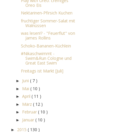
Play with Oreo: cremiges
Oreo Eis
Nektarinen-Pfirsich Kuchen
fruchtiger Sommer-Salat mit
Walnüssen
was lesen!? - "Feuerflut" von
James Rollins
Schoko-Bananen-Küchlein
#Nikaschwimmt -
Swim&Run Cologne und
Great East Swim
Freitags ist Markt [Juli]
Juni
( 7 )
►
Mai
( 10 )
►
April
( 11 )
►
März
( 12 )
►
Februar
( 10 )
►
Januar
( 10 )
►
2015
( 130 )
►