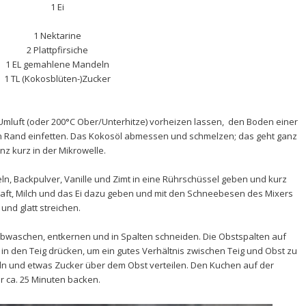
1 Ei
1 Nektarine
2 Plattpfirsiche
1 EL gemahlene Mandeln
1 TL (Kokosblüten-)Zucker
mluft (oder 200°C Ober/Unterhitze) vorheizen lassen, den Boden einer
n Rand einfetten. Das Kokosöl abmessen und schmelzen; das geht ganz
 kurz in der Mikrowelle.
 Backpulver, Vanille und Zimt in eine Rührschüssel geben und kurz
saft, Milch und das Ei dazu geben und mit den Schneebesen des Mixers
 und glatt streichen.
 abwaschen, entkernen und in Spalten schneiden. Die Obstspalten auf
g in den Teig drücken, um ein gutes Verhältnis zwischen Teig und Obst zu
 und etwas Zucker über dem Obst verteilen. Den Kuchen auf der
r ca. 25 Minuten backen.