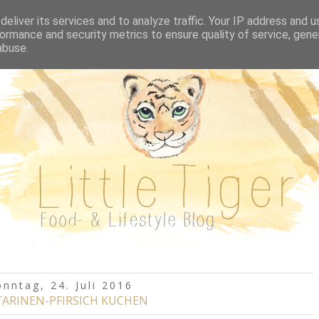
REZEPTE A-Z
BUCHVORSTELLUNGEN
AUSFL
eliver its services and to analyze traffic. Your IP address and 
ormance and security metrics to ensure quality of service, gen
abuse.
onntag, 24. Juli 2016
ARINEN-PFIRSICH KUCHEN