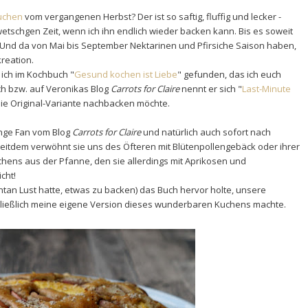
uchen
vom vergangenen Herbst? Der ist so saftig, fluffig und lecker -
Zwetschgen Zeit, wenn ich ihn endlich wieder backen kann. Bis es soweit
. Und da von Mai bis September Nektarinen und Pfirsiche Saison haben,
reation.
 ich im Kochbuch "
Gesund kochen ist Liebe
" gefunden, das ich euch
uch bzw. auf Veronikas Blog
Carrots for Claire
nennt er sich "
Last-Minute
 die Original-Variante nachbacken möchte.
ange Fan vom Blog
Carrots for Claire
und natürlich auch sofort nach
Seitdem verwöhnt sie uns des Öfteren mit Blütenpollengebäck oder ihrer
chens aus der Pfanne, den sie allerdings mit Aprikosen und
icht!
ontan Lust hatte, etwas zu backen) das Buch hervor holte, unsere
ließlich meine eigene Version dieses wunderbaren Kuchens machte.