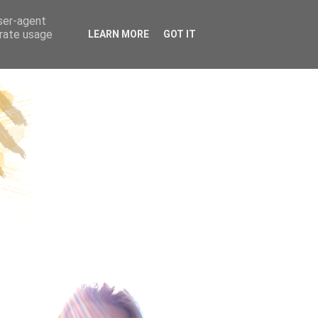
ÜGE | REISEN
user-agent
erate usage
LEARN MORE
GOT IT