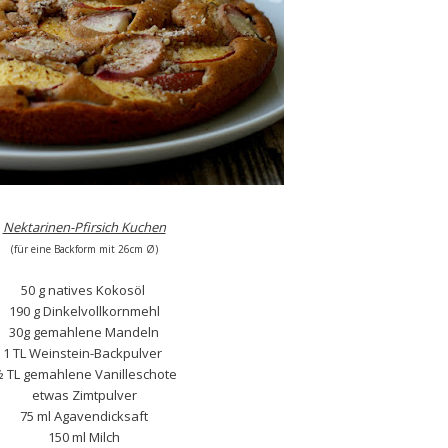
Nektarinen-Pfirsich Kuchen
(für eine Backform mit 26cm
Ø
)
50 g natives Kokosöl
190 g Dinkelvollkornmehl
30g gemahlene Mandeln
1 TL Weinstein-Backpulver
 TL gemahlene Vanilleschote
etwas Zimtpulver
75 ml Agavendicksaft
150 ml Milch