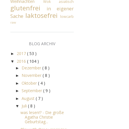
Weihnachten
Wok
asiatisch
glutenfrei
in eigener
laktosefrei
Sache
lowcarb
raw
BLOG ARCHIV
2017
( 53 )
►
2016
( 104 )
▼
Dezember
( 8 )
►
November
( 8 )
►
Oktober
( 4 )
►
September
( 9 )
►
August
( 7 )
►
Juli
( 8 )
▼
was lesen!? - Die große
Agatha Christie
Geburtstag...