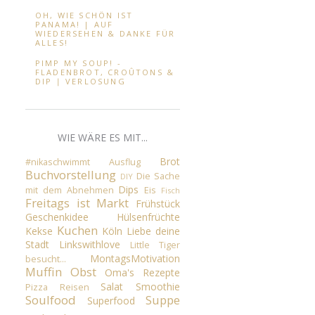
OH, WIE SCHÖN IST
PANAMA! | AUF
WIEDERSEHEN & DANKE FÜR
ALLES!
PIMP MY SOUP! -
FLADENBROT, CROÛTONS &
DIP ∣ VERLOSUNG
WIE WÄRE ES MIT...
Brot
#nikaschwimmt
Ausflug
Buchvorstellung
Die Sache
DIY
Dips
mit dem Abnehmen
Eis
Fisch
Freitags ist Markt
Frühstück
Geschenkidee
Hülsenfrüchte
Kuchen
Kekse
Köln
Liebe deine
Stadt
Linkswithlove
Little Tiger
MontagsMotivation
besucht...
Muffin
Obst
Oma's Rezepte
Salat
Smoothie
Pizza
Reisen
Soulfood
Suppe
Superfood