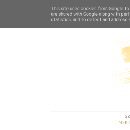
HOME
This site uses cookies from Google to d
are shared with Google along with perf
statistics, and to detect and address 
S
NEKT