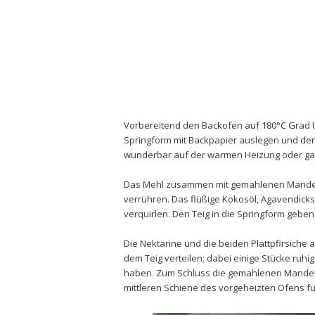
Vorbereitend den Backofen auf 180°C Grad U
Springform mit Backpapier auslegen und de
wunderbar auf der warmen Heizung oder ganz
Das Mehl zusammen mit gemahlenen Mandeln,
verrühren. Das flüßige Kokosöl, Agavendick
verquirlen. Den Teig in die Springform geben
Die Nektarine und die beiden Plattpfirsiche
dem Teig verteilen; dabei einige Stücke ruhi
haben. Zum Schluss die gemahlenen Mandeln
mittleren Schiene des vorgeheizten Ofens fü