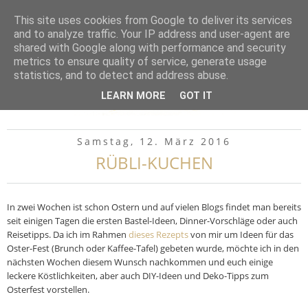
▼
This site uses cookies from Google to deliver its services
and to analyze traffic. Your IP address and user-agent are
shared with Google along with performance and security
metrics to ensure quality of service, generate usage
statistics, and to detect and address abuse.
LEARN MORE
GOT IT
Samstag, 12. März 2016
RÜBLI-KUCHEN
In zwei Wochen ist schon Ostern und auf vielen Blogs findet man bereits
seit einigen Tagen die ersten Bastel-Ideen, Dinner-Vorschläge oder auch
Reisetipps. Da ich im Rahmen
dieses Rezepts
von mir um Ideen für das
Oster-Fest (Brunch oder Kaffee-Tafel) gebeten wurde, möchte ich in den
nächsten Wochen diesem Wunsch nachkommen und euch einige
leckere Köstlichkeiten, aber auch DIY-Ideen und Deko-Tipps zum
Osterfest vorstellen.