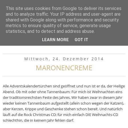
▼
This site uses cookies from Google to deliver its services
and to analyze traffic. Your IP address and user-agent are
shared with Google along with performance and security
metrics to ensure quality of service, generate usage
statistics, and to detect and address abuse.
LEARN MORE
GOT IT
Mittwoch, 24. Dezember 2014
MARONENCREME
Alle Adventskalendertürchen sind geöffnet und nun ist er da, der Heilige
Abend. Ob mit oder ohne Tannenbaum: Für mich ist Weihnachten eins
der traditionsreichsten Feste des Jahres. Wir haben zwar in diesem Jahr
wieder keinen Tannenbaum aufgestellt (allein schon wegen der Katzen),
aber Kerzen, Krippe und Geschenke stehen schon bereit. Und natürlich
läuft auf die Rock Christmas CD; für mich einfach DIE Weihnachts-CD
schlechthin, die in keinem Jahr fehlen darf.