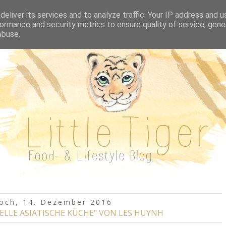
REZEPTE A-Z
BUCHVORSTELLUNGEN
AUSFL
eliver its services and to analyze traffic. Your IP address and 
ormance and security metrics to ensure quality of service, gen
abuse.
och, 14. Dezember 2016
ELLE ASIATISCHE KÜCHE" VON LES HUYNH