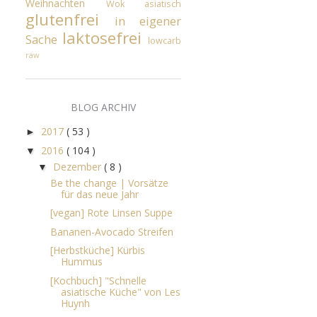
Weihnachten
Wok
asiatisch
glutenfrei
in eigener
laktosefrei
Sache
lowcarb
raw
BLOG ARCHIV
2017
( 53 )
►
2016
( 104 )
▼
Dezember
( 8 )
▼
Be the change | Vorsätze
für das neue Jahr
[vegan] Rote Linsen Suppe
Bananen-Avocado Streifen
[Herbstküche] Kürbis
Hummus
[Kochbuch] "Schnelle
asiatische Küche" von Les
Huynh