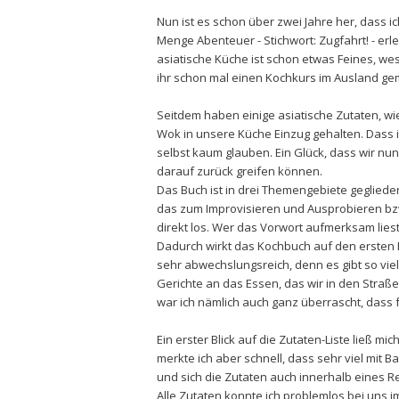
Nun ist es schon über zwei Jahre her, dass i
Menge Abenteuer - Stichwort: Zugfahrt! - erl
asiatische Küche ist schon etwas Feines, w
ihr schon mal einen Kochkurs im Ausland g
Seitdem haben einige asiatische Zutaten, wi
Wok in unsere Küche Einzug gehalten. Dass i
selbst kaum glauben. Ein Glück, dass wir nun
darauf zurück greifen können.
Das Buch ist in drei Themengebiete geglieder
das zum Improvisieren und Ausprobieren bz
direkt los. Wer das Vorwort aufmerksam liest,
Dadurch wirkt das Kochbuch auf den ersten Bli
sehr abwechslungsreich, denn es gibt so vi
Gerichte an das Essen, das wir in den Stra
war ich nämlich auch ganz überrascht, dass fa
Ein erster Blick auf die Zutaten-Liste ließ m
merkte ich aber schnell, dass sehr viel mit 
und sich die Zutaten auch innerhalb eines R
Alle Zutaten konnte ich problemlos bei uns 