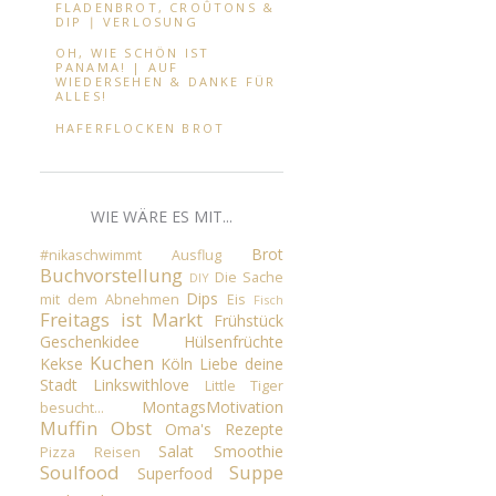
FLADENBROT, CROÛTONS &
DIP ∣ VERLOSUNG
OH, WIE SCHÖN IST
PANAMA! | AUF
WIEDERSEHEN & DANKE FÜR
ALLES!
HAFERFLOCKEN BROT
WIE WÄRE ES MIT...
Brot
#nikaschwimmt
Ausflug
Buchvorstellung
Die Sache
DIY
Dips
mit dem Abnehmen
Eis
Fisch
Freitags ist Markt
Frühstück
Geschenkidee
Hülsenfrüchte
Kuchen
Kekse
Köln
Liebe deine
Stadt
Linkswithlove
Little Tiger
MontagsMotivation
besucht...
Muffin
Obst
Oma's Rezepte
Salat
Smoothie
Pizza
Reisen
Soulfood
Suppe
Superfood