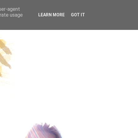
ÜGE | REISEN
user-agent
erate usage
LEARN MORE
GOT IT