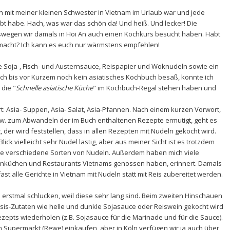
ch mit meiner kleinen Schwester in Vietnam im Urlaub war und jede
ebt habe. Hach, was war das schön da! Und heiß. Und lecker! Die
eswegen wir damals in Hoi An auch einen Kochkurs besucht haben. Habt
emacht? Ich kann es euch nur wärmstens empfehlen!
e Soja-, Fisch- und Austernsauce, Reispapier und Woknudeln sowie ein
ch bis vor Kurzem noch kein asiatisches Kochbuch besaß, konnte ich
 die "
Schnelle asiatische Küche
" im Kochbuch-Regal stehen haben und
t:
Asia- Suppen, Asia- Salat, Asia-Pfannen. Nach einem kurzen Vorwort,
w. zum Abwandeln der im Buch enthaltenen Rezepte ermutigt, geht es
 der wird feststellen, dass in allen Rezepten mit Nudeln gekocht wird.
ck vielleicht sehr Nudel lastig, aber aus meiner Sicht ist es trotzdem
ele verschiedene Sorten von Nudeln. Außerdem haben mich viele
ßenküchen und Restaurants Vietnams genossen haben, erinnert. Damals
st alle Gerichte in Vietnam mit Nudeln statt mit Reis zubereitet werden.
ich erstmal schlucken, weil diese sehr lang sind. Beim zweiten Hinschauen
Basis-Zutaten wie helle und dunkle Sojasauce oder Reiswein gekocht wird
ezepts wiederholen (z.B. Sojasauce für die Marinade und für die Sauce).
im Supermarkt (Rewe) einkaufen, aber in Köln verfügen wir ja auch über