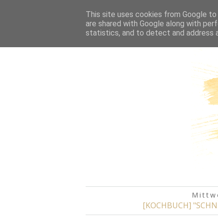
HOME
This site uses cookies from Google to d
are shared with Google along with perf
statistics, and to detect and address 
Mittw
[KOCHBUCH] "SCHN