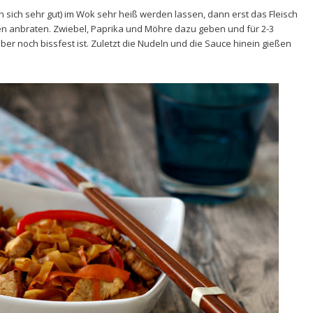
sich sehr gut) im Wok sehr heiß werden lassen, dann erst das Fleisch
n anbraten. Zwiebel, Paprika und Möhre dazu geben und für 2-3
er noch bissfest ist. Zuletzt die Nudeln und die Sauce hinein gießen