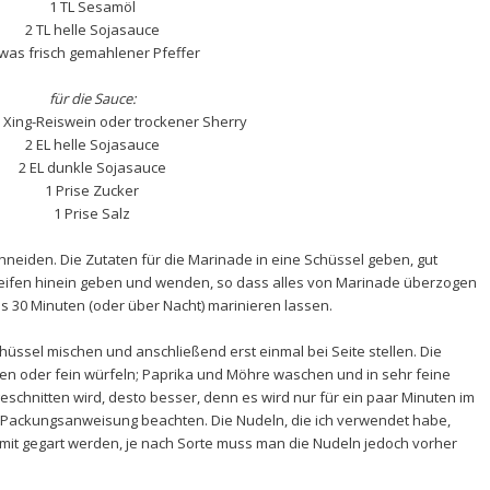
1 TL Sesamöl
2 TL helle Sojasauce
was frisch gemahlener Pfeffer
für die Sauce:
 Xing-Reiswein oder trockener Sherry
2 EL helle Sojasauce
2 EL dunkle Sojasauce
1 Prise Zucker
1 Prise Salz
hneiden. Die Zutaten für die Marinade in eine Schüssel geben, gut
ifen hinein geben und wenden, so dass alles von Marinade überzogen
ns 30 Minuten (oder über Nacht) marinieren lassen.
chüssel mischen und anschließend erst einmal bei Seite stellen. Die
en oder fein würfeln; Paprika und Möhre waschen und in sehr feine
schnitten wird, desto besser, denn es wird nur für ein paar Minuten im
 Packungsanweisung beachten. Die Nudeln, die ich verwendet habe,
 mit gegart werden, je nach Sorte muss man die Nudeln jedoch vorher