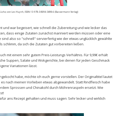
 Küche
, von Les Huynh, ISBN-13:
978-3-8094-3498-6 {Bassermann Verlag}
t und war begeisert, wie schnell die Zubereitung und wie lecker das
chten, dass einige Zutaten zunächst mariniert werden müssen oder eine
 sind also so "schnell" servierfertig wie der etwas unglücklich gewählte
ls schlimm, da sich die Zutaten gut vorbereiten ließen.
ch mit einem sehr gutem Preis-Leistungs Verhältnis. Für 9,99€ erhält
sche Suppen, Salate und Wokgerichte, bei denen für jeden Geschmack
igene Variationen lässt.
gekocht habe, möchte ich euch gerne vorstellen. Der Originaltitel lautet
e es nach meinen Vorlieben etwas abgewandelt. Statt Rindfleisch habe
erdem Sprossen und Chinakohl durch Möhrenraspeln ersetzt.
Wie
st!
afür ans Rezept gehalten und muss sagen: Sehr lecker und wirklich