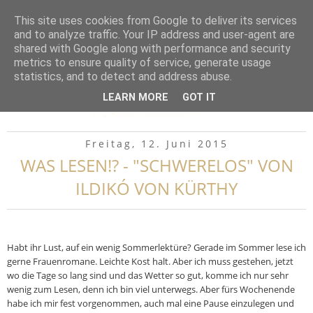
▼
This site uses cookies from Google to deliver its services
and to analyze traffic. Your IP address and user-agent are
shared with Google along with performance and security
metrics to ensure quality of service, generate usage
statistics, and to detect and address abuse.
LEARN MORE
GOT IT
Freitag, 12. Juni 2015
WAS LESEN!? - "SCHWERELOS" VON
ILDIKÓ VON KÜRTHY
Habt ihr Lust, auf ein wenig Sommerlektüre? Gerade im Sommer lese ich
gerne Frauenromane. Leichte Kost halt. Aber ich muss gestehen, jetzt
wo die Tage so lang sind und das Wetter so gut, komme ich nur sehr
wenig zum Lesen, denn ich bin viel unterwegs. Aber fürs Wochenende
habe ich mir fest vorgenommen, auch mal eine Pause einzulegen und